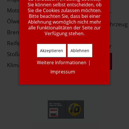
SaisonChecks
Sie können selbst entscheiden, ob
Motordiagnose
Sie die Cookies zulassen möchten.
Komfortzubehör
Bitte beachten Sie, dass bei einer
Ölwechsel
Ablehnung womöglich nicht mehr
Kundenersatzfahrzeug
alle Funktionalitäten der Seite zur
Bremsen
Verfügung stehen.
Autogas
Reifen
Young-/Oldtimer
Akzeptieren
Ablehnen
Stoßdämpfer
mehr Info
Weitere Informationen
|
Klimaservice
Impressum