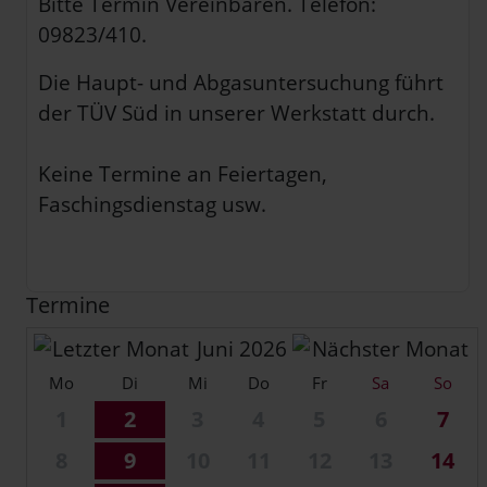
Bitte Termin Vereinbaren. Telefon:
09823/410.
Die Haupt- und Abgasuntersuchung führt
der TÜV Süd in unserer Werkstatt durch.
Keine Termine an Feiertagen,
Faschingsdienstag usw.
Termine
Juni 2026
Mo
Di
Mi
Do
Fr
Sa
So
1
2
3
4
5
6
7
8
9
10
11
12
13
14