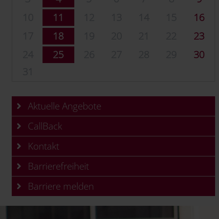
10
11
12
13
14
15
16
17
18
19
20
21
22
23
24
25
26
27
28
29
30
31
Aktuelle Angebote
CallBack
Kontakt
Barrierefreiheit
Barriere melden