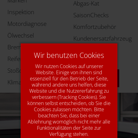
Marken
Abgas-Kat
Inspektion
SaisonChecks
Motordiagnose
Komfortzubehör
Ölwechsel
Kundenersatzfahrzeug
Bremsen
Autogas
Wir benutzen Cookies
Reifen
Young-/Oldtimer
Wir nutzen Cookies auf unserer
Stoßdämpfer
Website. Einige von ihnen sind
mehr Info
essenziell für den Betrieb der Seite,
Klimaservice
während andere uns helfen, diese
Website und die Nutzererfahrung zu
verbessern (Tracking Cookies). Sie
können selbst entscheiden, ob Sie die
Cookies zulassen möchten. Bitte
beachten Sie, dass bei einer
Ablehnung womöglich nicht mehr alle
Funktionalitäten der Seite zur
Verfügung stehen.