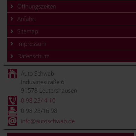
Öffnungszeiten
Anfahrt
Sitemap
Impressum
Datenschutz
Auto Schwab
Industriestraße 6
91578 Leutershausen
0 98 23/ 4 10
0 98 23/16 98
info@autoschwab.de