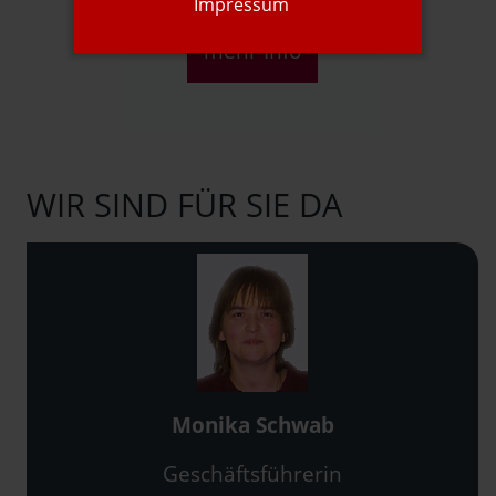
Impressum
mehr Info
WIR SIND FÜR SIE DA
Monika Schwab
Geschäftsführerin