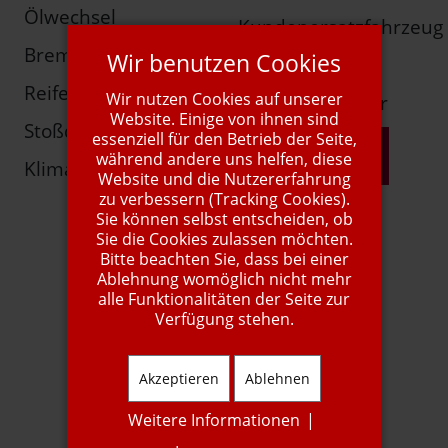
Ölwechsel
Kundenersatzfahrzeug
Bremsen
Wir benutzen Cookies
Autogas
Reifen
Wir nutzen Cookies auf unserer
Young-/Oldtimer
Website. Einige von ihnen sind
Stoßdämpfer
essenziell für den Betrieb der Seite,
mehr Info
während andere uns helfen, diese
Klimaservice
Website und die Nutzererfahrung
zu verbessern (Tracking Cookies).
Sie können selbst entscheiden, ob
Sie die Cookies zulassen möchten.
Bitte beachten Sie, dass bei einer
Ablehnung womöglich nicht mehr
alle Funktionalitäten der Seite zur
Verfügung stehen.
Akzeptieren
Ablehnen
1A Autoservice
Weitere Informationen
|