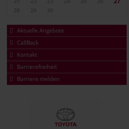
21
22
23
24
25
26
27
28
29
30
Aktuelle Angebote
CallBack
Kontakt
Barrierefreiheit
Barriere melden