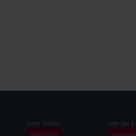
unter Telefon:
oder per E-
09823/410
info@aut