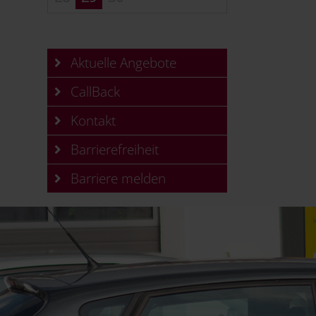
Aktuelle Angebote
CallBack
Kontakt
Barrierefreiheit
Barriere melden