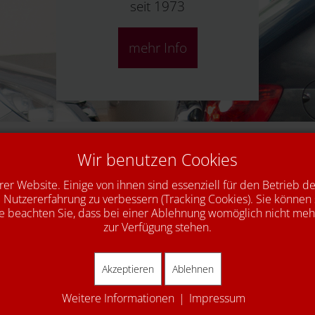
seit 1973
mehr Info
Unsere Leistungen
Wir benutzen Cookies
Unfallinstandsetzung
rer Website. Einige von ihnen sind essenziell für den Betrieb d
Autoglas
 Nutzererfahrung zu verbessern (Tracking Cookies). Sie können 
e beachten Sie, dass bei einer Ablehnung womöglich nicht mehr 
Abgas-Kat
zur Verfügung stehen.
SaisonChecks
Akzeptieren
Ablehnen
Komfortzubehör
Weitere Informationen
|
Impressum
Kundenersatzfahrzeug