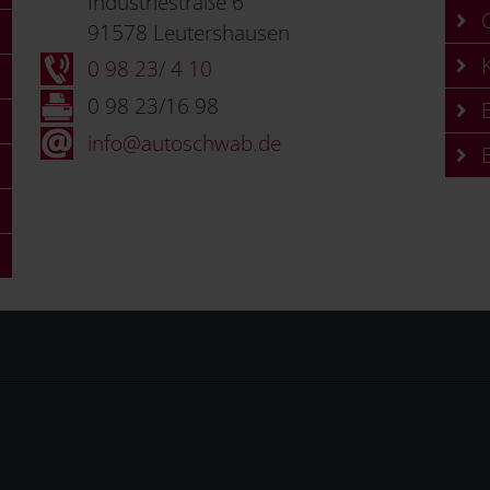
Industriestraße 6
C
91578 Leutershausen
K
0 98 23/ 4 10
0 98 23/16 98
B
info@autoschwab.de
B