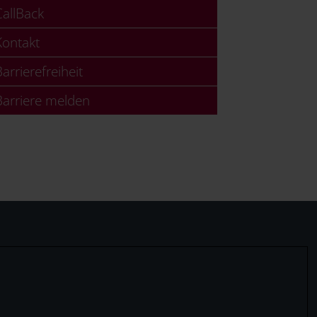
allBack
ontakt
arrierefreiheit
arriere melden