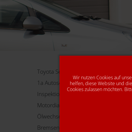
Toyota Service
Wir nutzen Cookies auf unse
1a Autoservice für alle Marken
helfen, diese Website und die
Cookies zulassen möchten. Bitt
Inspektion
Motordiagnose
Ölwechsel
Bremsen