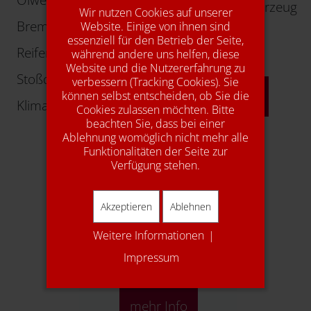
Kundenersatzfahrzeug
Wir nutzen Cookies auf unserer
Bremsen
Website. Einige von ihnen sind
Autogas
essenziell für den Betrieb der Seite,
Reifen
während andere uns helfen, diese
Young-/Oldtimer
Website und die Nutzererfahrung zu
Stoßdämpfer
verbessern (Tracking Cookies). Sie
mehr Info
können selbst entscheiden, ob Sie die
Klimaservice
Cookies zulassen möchten. Bitte
beachten Sie, dass bei einer
Ablehnung womöglich nicht mehr alle
Funktionalitäten der Seite zur
Verfügung stehen.
Akzeptieren
Ablehnen
Weitere Informationen
|
1A Autoservice
Impressum
mehr Info