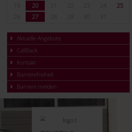
19
20
21
22
23
24
25
26
27
28
29
30
31
Aktuelle Angebote
CallBack
Kontakt
Barrierefreiheit
Barriere melden