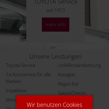
TOYOTA Service
seit 1973
mehr Info
Unsere Leistungen
Toyota Service
Unfallinstandsetzung
1a Autoservice für alle
Autoglas
Marken
Abgas-Kat
Inspektion
SaisonChecks
Motordiagnose
Komfortzubehör
Wir benutzen Cookies
Ölwechsel