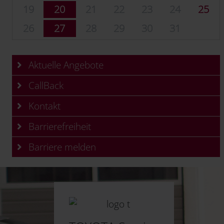
19
20
21
22
23
24
25
26
27
28
29
30
31
Aktuelle Angebote
CallBack
Kontakt
Barrierefreiheit
Barriere melden