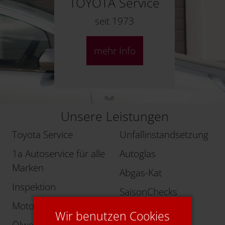
TOYOTA Service
seit 1973
mehr Info
Unsere Leistungen
Toyota Service
Unfallinstandsetzung
1a Autoservice für alle
Autoglas
Marken
Abgas-Kat
Inspektion
SaisonChecks
Motordiagnose
Komfortzubehör
Wir benutzen Cookies
Ölwechsel