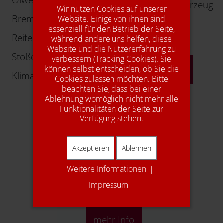
Kundenersatzfahrzeug
Wir nutzen Cookies auf unserer
Bremsen
Website. Einige von ihnen sind
Autogas
essenziell für den Betrieb der Seite,
Reifen
während andere uns helfen, diese
Young-/Oldtimer
Website und die Nutzererfahrung zu
Stoßdämpfer
verbessern (Tracking Cookies). Sie
mehr Info
können selbst entscheiden, ob Sie die
Klimaservice
Cookies zulassen möchten. Bitte
beachten Sie, dass bei einer
Ablehnung womöglich nicht mehr alle
Funktionalitäten der Seite zur
Verfügung stehen.
Akzeptieren
Ablehnen
Weitere Informationen
|
1A Autoservice
Impressum
mehr Info